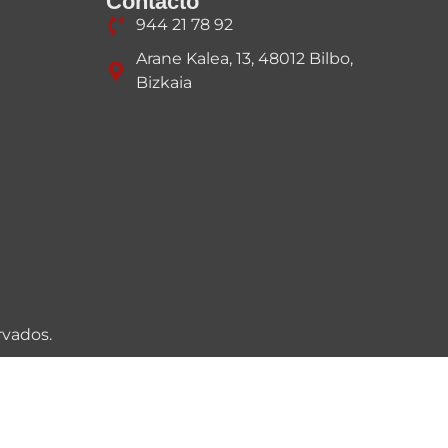
Contacto
944 21 78 92
Arane Kalea, 13, 48012 Bilbo,
Bizkaia
rvados.